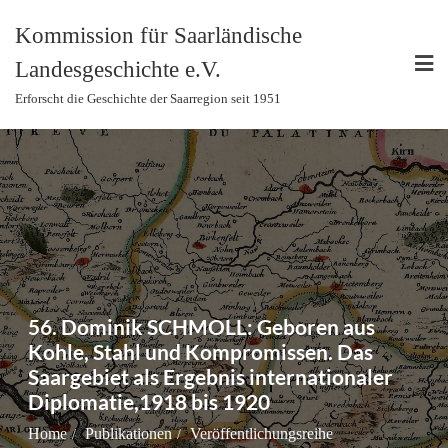
Skip
Kommission für Saarländische
to
Landesgeschichte e.V.
content
Erforscht die Geschichte der Saarregion seit 1951
56. Dominik SCHMOLL: Geboren aus
Kohle, Stahl und Kompromissen. Das
Saargebiet als Ergebnis internationaler
Diplomatie,1918 bis 1920
Home
Publikationen
Veröffentlichungsreihe